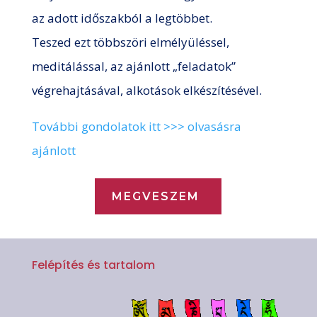
az adott időszakból a legtöbbet.
Teszed ezt többszöri elmélyüléssel,
meditálással, az ajánlott „feladatok”
végrehajtásával, alkotások elkészítésével.
További gondolatok itt >>> olvasásra
ajánlott
MEGVESZEM
Felépítés és tartalom