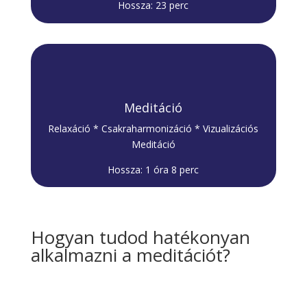
Hossza: 23 perc
Meditáció
Relaxáció * Csakraharmonizáció * Vizualizációs
Meditáció
Hossza: 1 óra 8 perc
Hogyan tudod hatékonyan
alkalmazni a meditációt?
.