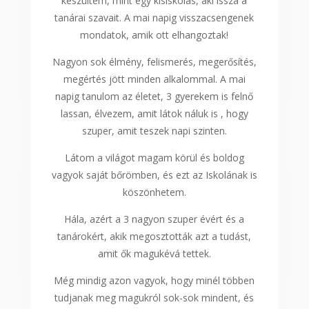
készültem, mint egy kisiskolás, aki issza a
tanárai szavait. A mai napig visszacsengenek
mondatok, amik ott elhangoztak!
Nagyon sok élmény, felismerés, megerősítés,
megértés jött minden alkalommal. A mai
napig tanulom az életet, 3 gyerekem is felnő
lassan, élvezem, amit látok náluk is , hogy
szuper, amit teszek napi szinten.
Látom a világot magam körül és boldog
vagyok saját bőrömben, és ezt az Iskolának is
köszönhetem.
Hála, azért a 3 nagyon szuper évért és a
tanárokért, akik megosztották azt a tudást,
amit ők magukévá tettek.
Még mindig azon vagyok, hogy minél többen
tudjanak meg magukról sok-sok mindent, és