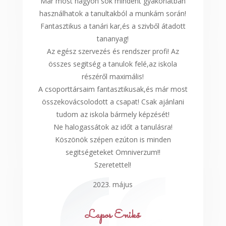
Már most nagyon sok mindent gyakorlatban
használhatok a tanultakból a munkám során!
Fantasztikus a tanári kar,és a szivből átadott
tananyag!
Az egész szervezés és rendszer profi! Az
összes segitség a tanulok felé,az iskola
részéről maximális!
A csoporttársaim fantasztikusak,és már most
összekovácsolodott a csapat! Csak ajánlani
tudom az iskola bármely képzését!
Ne halogassátok az időt a tanulásra!
Köszönök szépen ezúton is minden
segitségeteket Omniverzum!!
Szeretettel!
2023. május
Lapos Enikő