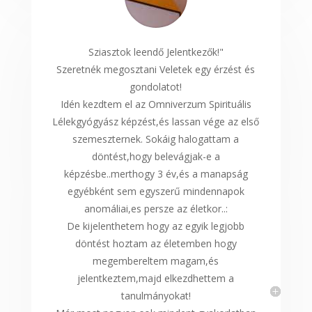
Sziasztok leendő Jelentkezők!"
Szeretnék megosztani Veletek egy érzést és
gondolatot!
Idén kezdtem el az Omniverzum Spirituális
Lélekgyógyász képzést,és lassan vége az első
szemeszternek. Sokáig halogattam a
döntést,hogy belevágjak-e a
képzésbe..merthogy 3 év,és a manapság
egyébként sem egyszerű mindennapok
anomáliai,es persze az életkor..:
De kijelenthetem hogy az egyik legjobb
döntést hoztam az életemben hogy
megembereltem magam,és
jelentkeztem,majd elkezdhettem a
tanulmányokat!