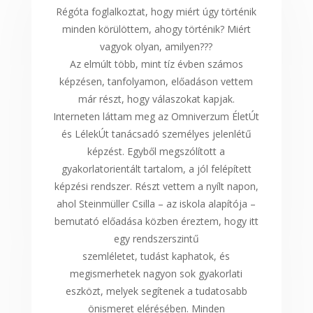
Régóta foglalkoztat, hogy miért úgy történik
minden körülöttem, ahogy történik? Miért
vagyok olyan, amilyen???
Az elmúlt több, mint tíz évben számos
képzésen, tanfolyamon, előadáson vettem
már részt, hogy válaszokat kapjak.
Interneten láttam meg az Omniverzum ÉletÚt
és LélekÚt tanácsadó személyes jelenlétű
képzést. Egyből megszólított a
gyakorlatorientált tartalom, a jól felépített
képzési rendszer. Részt vettem a nyílt napon,
ahol Steinmüller Csilla – az iskola alapítója –
bemutató előadása közben éreztem, hogy itt
egy rendszerszintű
szemléletet, tudást kaphatok, és
megismerhetek nagyon sok gyakorlati
eszközt, melyek segítenek a tudatosabb
önismeret elérésében. Minden