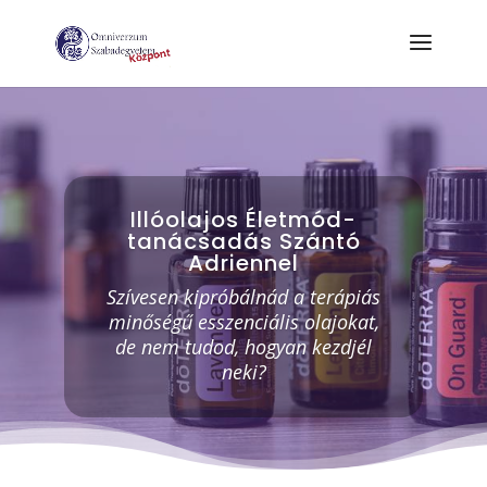
Illóolajos Életmód-
tanácsadás Szántó
Adriennel
Szívesen kipróbálnád a terápiás
minőségű esszenciális olajokat,
de nem tudod, hogyan kezdjél
neki?