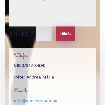
=
5 + 13
Küldés
Telefon
0620/913-0890
Péter Andrea Mária
Email
info@omniverzum.hu