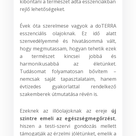
kibontani a természet adta esszenciákban
rejlő lehetőségeket.
Évek óta szerelmese vagyok a doTERRA
esszenciális olajoknak. Ez idő alatt
szenvedélyemmé és hivatásommá vált,
hogy megmutassam, hogyan tehetik ezek
a természet kincsei jobbá és
harmonikusabbá az életünket.
Tudásomat folyamatosan bővítem –
nemcsak saját tapasztalataim, hanem
évtizedes gyakorlattal rendelkező
szakemberek útmutatása révén is.
Ezeknek az illóolajoknak az ereje
új
szintre emeli az egészségmegőrzést
,
hiszen a testi-szervi gondozás mellett
támogatják az érzelmi jólétünket, emelik a