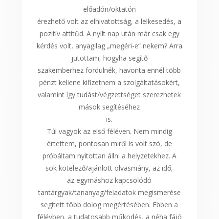
előadón/oktatón
érezhető volt az elhivatottság, a lelkesedés, a
pozitív attitűd. A nyílt nap után már csak egy
kérdés volt, anyagilag „megéri-e” nekem? Arra
jutottam, hogyha segítő
szakemberhez fordulnék, havonta ennél több
pénzt kellene kifizetnem a szolgáltatásokért,
valamint így tudást/végzettséget szerezhetek
mások segítéséhez
is.
Túl vagyok az első féléven. Nem mindig
értettem, pontosan miről is volt szó, de
próbáltam nyitottan állni a helyzetekhez. A
sok kötelező/ajánlott olvasmány, az idő,
az egymáshoz kapcsolódó
tantárgyak/tananyag/feladatok megismerése
segített több dolog megértésében. Ebben a
félévben, a tudatosabb működés, a néha fájó