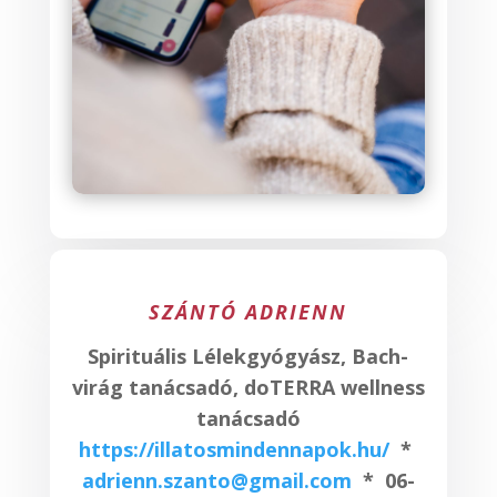
SZÁNTÓ ADRIENN
Spirituális Lélekgyógyász, Bach-
virág tanácsadó, doTERRA wellness
tanácsadó
https://illatosmindennapok.hu/
*
adrienn.szanto@gmail.com
* 06-